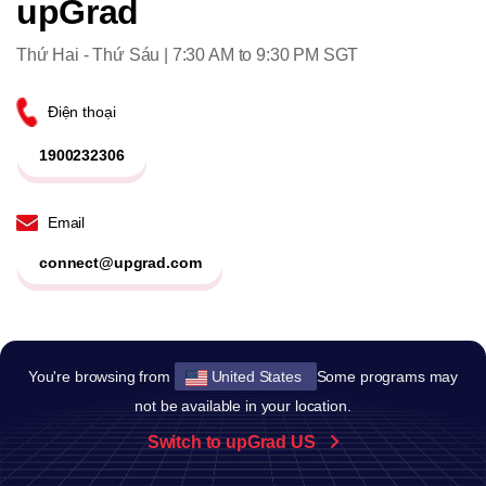
upGrad
Thứ Hai - Thứ Sáu | 7:30 AM to 9:30 PM SGT
Điện thoại
1900232306
Email
connect@upgrad.com
*Vì lý do chất lượng, mọi cuộc gọi sẽ được thu âm
You're browsing from
United States
Some programs may
*Trong trường hợp chúng tôi không thể tiếp nhận ngay cuộc
gọi của bạn, chúng tôi mặc định đã có sự đồng ý của bạn để
not be available in your location.
liên hệ lại.
Switch to upGrad US