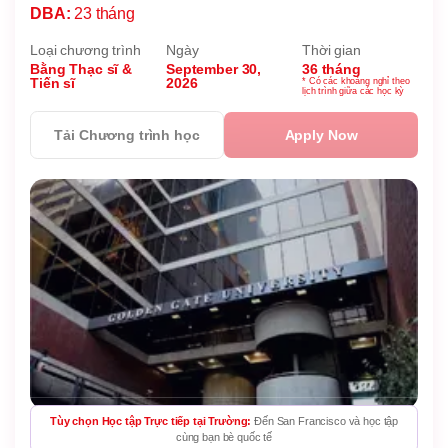
DBA:
23 tháng
Loại chương trình
Ngày
Thời gian
Bằng Thạc sĩ &
September 30,
36 tháng
Tiến sĩ
2026
* Có các khoảng nghỉ theo
lịch trình giữa các học kỳ
Tải Chương trình học
Apply Now
Tùy chọn Học tập Trực tiếp tại Trường:
Đến San Francisco và học tập
cùng bạn bè quốc tế