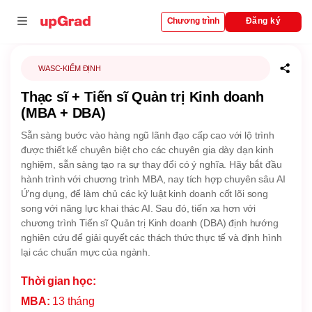
Đăng ký
Chương trình
i
WASC-KIỂM ĐỊNH
Thạc sĩ + Tiến sĩ Quản trị Kinh doanh
nhượng quyền
(MBA + DBA)
rường đại học
Sẵn sàng bước vào hàng ngũ lãnh đạo cấp cao với lộ trình
được thiết kế chuyên biệt cho các chuyên gia dày dạn kinh
nghiệm, sẵn sàng tạo ra sự thay đổi có ý nghĩa. Hãy bắt đầu
hành trình với chương trình MBA, nay tích hợp chuyên sâu AI
Ứng dụng, để làm chủ các kỷ luật kinh doanh cốt lõi song
song với năng lực khai thác AI. Sau đó, tiến xa hơn với
chương trình Tiến sĩ Quản trị Kinh doanh (DBA) định hướng
nghiên cứu để giải quyết các thách thức thực tế và định hình
lại các chuẩn mực của ngành.
Thời gian học:
MBA:
13 tháng