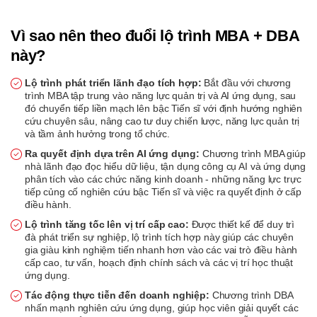
Vì sao nên theo đuổi lộ trình MBA + DBA
này?
Lộ trình phát triển lãnh đạo tích hợp:
Bắt đầu với chương
trình MBA tập trung vào năng lực quản trị và AI ứng dụng, sau
đó chuyển tiếp liền mạch lên bậc Tiến sĩ với định hướng nghiên
cứu chuyên sâu, nâng cao tư duy chiến lược, năng lực quản trị
và tầm ảnh hưởng trong tổ chức.
Ra quyết định dựa trên AI ứng dụng:
Chương trình MBA giúp
nhà lãnh đạo đọc hiểu dữ liệu, tận dụng công cụ AI và ứng dụng
phân tích vào các chức năng kinh doanh - những năng lực trực
tiếp củng cố nghiên cứu bậc Tiến sĩ và việc ra quyết định ở cấp
điều hành.
Lộ trình tăng tốc lên vị trí cấp cao:
Được thiết kế để duy trì
đà phát triển sự nghiệp, lộ trình tích hợp này giúp các chuyên
gia giàu kinh nghiệm tiến nhanh hơn vào các vai trò điều hành
cấp cao, tư vấn, hoạch định chính sách và các vị trí học thuật
ứng dụng.
Tác động thực tiễn đến doanh nghiệp:
Chương trình DBA
nhấn mạnh nghiên cứu ứng dụng, giúp học viên giải quyết các